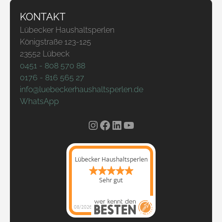
KONTAKT
Lübecker Haushaltsperlen
Königstraße 123-125
23552 Lübeck
0451 - 808 570 88
0176 - 816 565 27
info@luebeckerhaushaltsperlen.de
WhatsApp
Instagram
Facebook
LinkedIn
YouTube
Lübecker Haushaltsperlen
Sehr gut
08/2026
Lübecker
Haushaltsperlen
hat
5